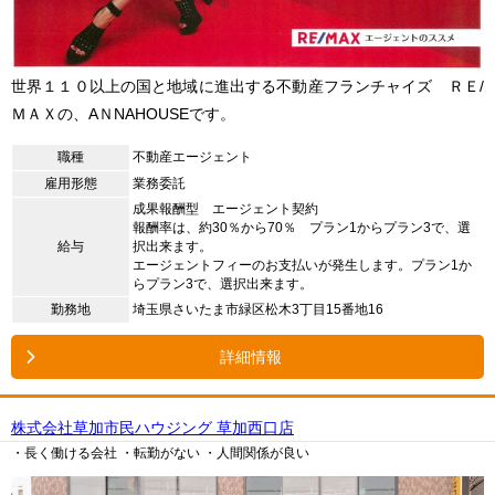
世界１１０以上の国と地域に進出する不動産フランチャイズ ＲＥ/
ＭＡＸの、AＮNAHOUSEです。
職種
不動産エージェント
雇用形態
業務委託
成果報酬型 エージェント契約
報酬率は、約30％から70％ プラン1からプラン3で、選
給与
択出来ます。
エージェントフィーのお支払いが発生します。プラン1か
らプラン3で、選択出来ます。
勤務地
埼玉県さいたま市緑区松木3丁目15番地16
詳細情報
株式会社草加市民ハウジング 草加西口店
・長く働ける会社
・転勤がない
・人間関係が良い