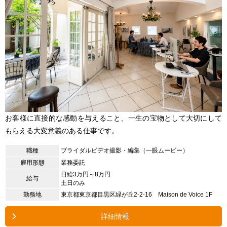
お客様に直接的な感動を与えること、一生の宝物として大切にして
もらえる大変意義のある仕事です。
職種
ブライダルビデオ撮影・編集（一眼ムービー）
雇用形態
業務委託
日給3万円～8万円
給与
土日のみ
勤務地
東京都東京都目黒区緑が丘2-2-16 Maison de Voice 1F
詳細情報