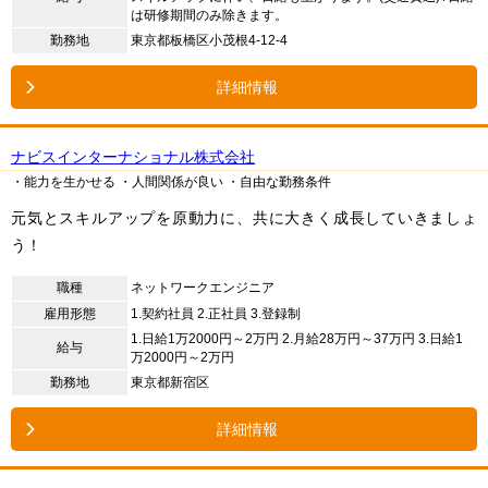
は研修期間のみ除きます。
勤務地
東京都板橋区小茂根4-12-4
詳細情報
ナビスインターナショナル株式会社
・能力を生かせる
・人間関係が良い
・自由な勤務条件
元気とスキルアップを原動力に、共に大きく成長していきましょ
う！
職種
ネットワークエンジニア
雇用形態
1.
契約社員
2.
正社員
3.
登録制
1.
日給1万2000円～2万円
2.
月給28万円～37万円
3.
日給1
給与
万2000円～2万円
勤務地
東京都新宿区
詳細情報