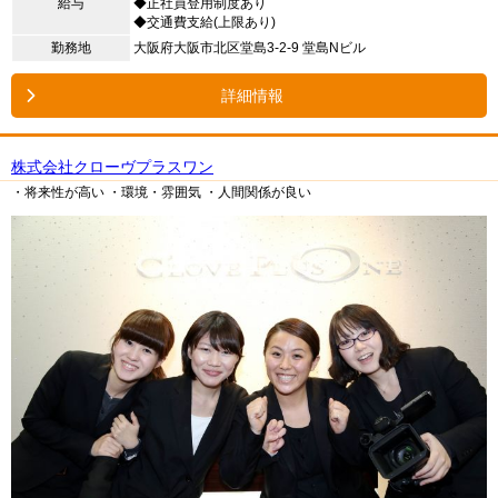
給与
◆正社員登用制度あり
◆交通費支給(上限あり)
勤務地
大阪府大阪市北区堂島3-2-9 堂島Nビル
詳細情報
株式会社クローヴプラスワン
・将来性が高い
・環境・雰囲気
・人間関係が良い