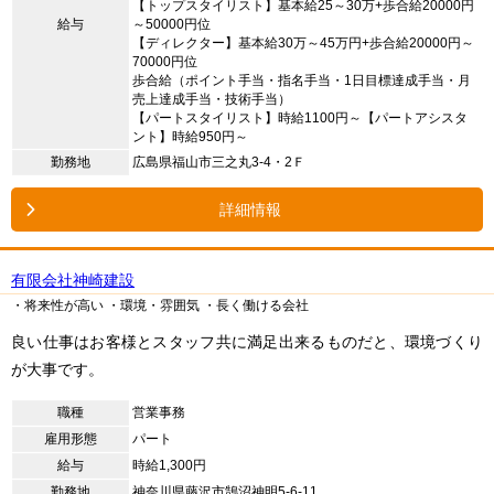
【トップスタイリスト】基本給25～30万+歩合給20000円
給与
～50000円位
【ディレクター】基本給30万～45万円+歩合給20000円～
70000円位
歩合給（ポイント手当・指名手当・1日目標達成手当・月
売上達成手当・技術手当）
【パートスタイリスト】時給1100円～【パートアシスタ
ント】時給950円～
勤務地
広島県福山市三之丸3-4・2Ｆ
詳細情報
有限会社神崎建設
・将来性が高い
・環境・雰囲気
・長く働ける会社
良い仕事はお客様とスタッフ共に満足出来るものだと、環境づくり
が大事です。
職種
営業事務
雇用形態
パート
給与
時給1,300円
勤務地
神奈川県藤沢市鵠沼神明5-6-11