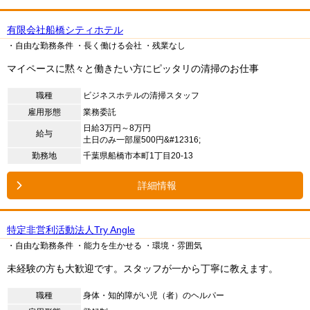
有限会社船橋シティホテル
・自由な勤務条件
・長く働ける会社
・残業なし
マイペースに黙々と働きたい方にピッタリの清掃のお仕事
職種
ビジネスホテルの清掃スタッフ
雇用形態
業務委託
日給3万円～8万円
給与
土日のみ一部屋500円&#12316;
勤務地
千葉県船橋市本町1丁目20-13
詳細情報
特定非営利活動法人Try Angle
・自由な勤務条件
・能力を生かせる
・環境・雰囲気
未経験の方も大歓迎です。スタッフが一から丁寧に教えます。
職種
身体・知的障がい児（者）のヘルパー