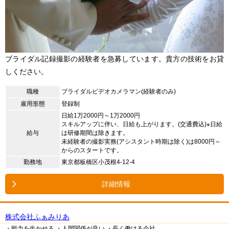
ブライダル記録撮影の経験者を急募しています。貴方の技術をお貸
しください。
職種
ブライダルビデオカメラマン(経験者のみ)
雇用形態
登録制
日給1万2000円～1万2000円
スキルアップに伴い、日給も上がります。(交通費込)※日給
給与
は研修期間は除きます。
未経験者の撮影実務(アシスタント時期は除く)は8000円～
からのスタートです。
勤務地
東京都板橋区小茂根4-12-4
詳細情報
株式会社ふぁみりあ
・能力を生かせる
・人間関係が良い
・長く働ける会社