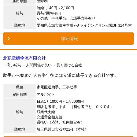
雇用形態
登録制
時給1,140円～2,100円
給与
賞与2回/年有り
その他 事務手当、会議手当等有り
勤務地
愛知県安城市御幸本町7-8 ライジングサン安城3F 324号室
詳細情報
北聡電機物流有限会社
・高い給与
・人間関係が良い
・長く働ける会社
助手から始めた人も半年後には立派に成長できる会社です。
職種
家電配送助手、工事助手
雇用形態
アルバイト
日給1万1000円～1万5000円
経験を考慮します （初心者でも、ＯＫです）
給与
残業代支給
交通費全額支給
週払い（応談、社内規定有）
勤務地
埼玉県川口市石神22-1（本社）