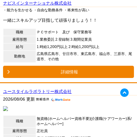
ナビスインターナショナル株式会社
・能力を生かせる
・自由な勤務条件
・将来性が高い
一緒にスキルアップ目指して頑張りましょう！！
職種
ＰＣサポート 及び 保守業務等
雇用形態
1.
業務委託
2.
登録制
3.
期間従業員
給与
1.
時給1,200円以上
2.
時給1,200円以上
広島県広島市、廿日市市、東広島市、福山市、三原市、尾
勤務地
道市、その他
詳細情報
ユースタイルラボラトリー株式会社
2026/08/06 更新
無資格(ホームヘルパー資格不要)[介護職(ケアワーカー)系/
職種
ホームヘルパー]
雇用形態
正社員