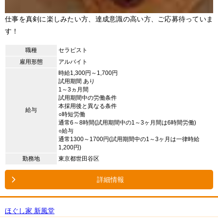
仕事を真剣に楽しみたい方、達成意識の高い方、ご応募待っていま
す！
職種
セラピスト
雇用形態
アルバイト
時給1,300円～1,700円
試用期間 あり
1～3ヵ月間
試用期間中の労働条件
本採用後と異なる条件
給与
○時短労働
通常6～8時間(試用期間中の1～3ヶ月間は6時間労働)
○給与
通常1300～1700円(試用期間中の1～3ヶ月は一律時給
1,200円)
勤務地
東京都世田谷区
詳細情報
ほぐし家 新風堂