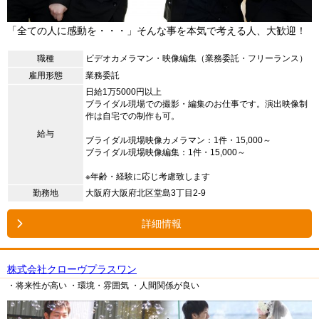
「全ての人に感動を・・・」そんな事を本気で考える人、大歓迎！
職種
ビデオカメラマン・映像編集（業務委託・フリーランス）
雇用形態
業務委託
日給1万5000円以上
ブライダル現場での撮影・編集のお仕事です。演出映像制
作は自宅での制作も可。
給与
ブライダル現場映像カメラマン：1件・15,000～
ブライダル現場映像編集：1件・15,000～
※年齢・経験に応じ考慮致します
勤務地
大阪府大阪府北区堂島3丁目2-9
詳細情報
株式会社クローヴプラスワン
・将来性が高い
・環境・雰囲気
・人間関係が良い