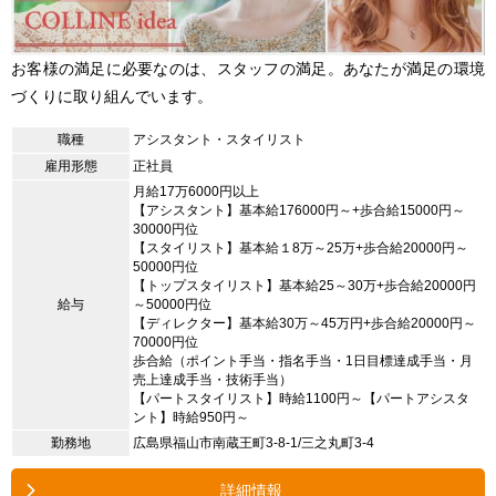
お客様の満足に必要なのは、スタッフの満足。あなたが満足の環境
づくりに取り組んでいます。
職種
アシスタント・スタイリスト
雇用形態
正社員
月給17万6000円以上
【アシスタント】基本給176000円～+歩合給15000円～
30000円位
【スタイリスト】基本給１8万～25万+歩合給20000円～
50000円位
【トップスタイリスト】基本給25～30万+歩合給20000円
給与
～50000円位
【ディレクター】基本給30万～45万円+歩合給20000円～
70000円位
歩合給（ポイント手当・指名手当・1日目標達成手当・月
売上達成手当・技術手当）
【パートスタイリスト】時給1100円～【パートアシスタ
ント】時給950円～
勤務地
広島県福山市南蔵王町3-8-1/三之丸町3-4
詳細情報